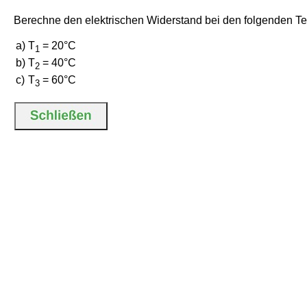
Berechne den elektrischen Widerstand bei den folgenden T
a)
T
= 20°C
1
b)
T
= 40°C
2
c)
T
= 60°C
3