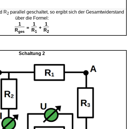
d R
parallel geschaltet, so ergibt sich der Gesamtwiderstand
2
über die Formel:
1
1
1
=
+
R
R
R
ges
1
2
Schaltung 2