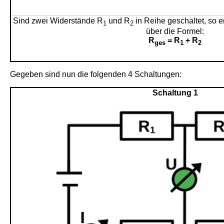
Sind zwei Widerstände R
und R
in Reihe geschaltet, so 
1
2
über die Formel:
R
= R
+ R
ges
1
2
Gegeben sind nun die folgenden 4 Schaltungen:
Schaltung 1