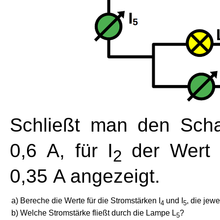
Schließt man den Schal
0,6 A, für I
der Wert 
2
0,35 A angezeigt.
a)
Bereche die Werte für die Stromstärken I
und I
, die jew
4
5
b)
Welche Stromstärke fließt durch die Lampe L
?
5