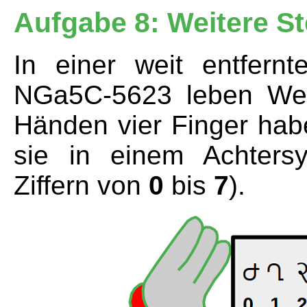
Aufgabe 8: Weitere S
In einer weit entfer
NGa5C-5623 leben Wese
Händen vier Finger hab
sie in einem Achters
Ziffern von
0
bis
7
).