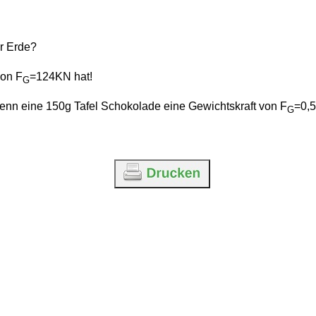
er Erde?
von F
=124KN hat!
G
nn eine 150g Tafel Schokolade eine Gewichtskraft von F
=0,5
G