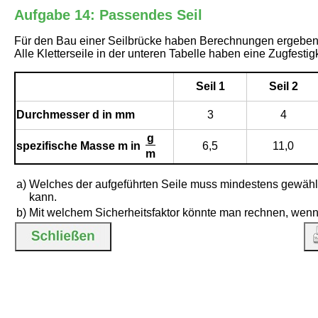
Aufgabe 14: Passendes Seil
Für den Bau einer Seilbrücke haben Berechnungen ergeben,
Alle Kletterseile in der unteren Tabelle haben eine Zugfesti
Seil 1
Seil 2
Durchmesser d in mm
3
4
g
spezifische Masse m in
6,5
11,0
m
a)
Welches der aufgeführten Seile muss mindestens gewählt
kann.
b)
Mit welchem Sicherheitsfaktor könnte man rechnen, wenn 