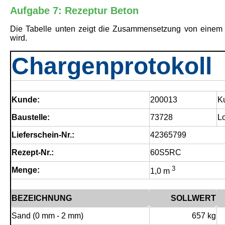
Aufgabe 7: Rezeptur Beton
Die Tabelle unten zeigt die Zusammensetzung von einem
wird.
Chargenprotokoll
Kunde:
200013
K
Baustelle:
73728
L
Lieferschein-Nr.:
42365799
Rezept-Nr.:
60S5RC
3
Menge:
1,0 m
BEZEICHNUNG
SOLLWERT
Sand (0 mm - 2 mm)
657 kg