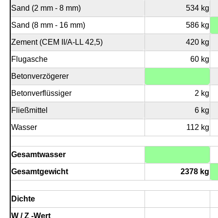
Sand (2 mm - 8 mm)
534 kg
Sand (8 mm - 16 mm)
586 kg
Zement (CEM II/A-LL 42,5)
420 kg
Flugasche
60 kg
Betonverzögerer
Betonverflüssiger
2 kg
Fließmittel
6 kg
Wasser
112 kg
Gesamtwasser
Gesamtgewicht
2378 kg
Dichte
W / Z -Wert